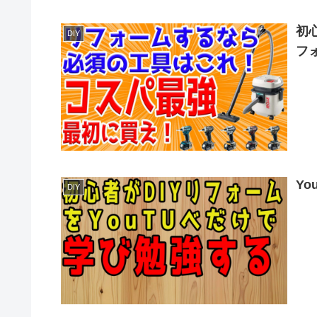
初
DIY
フ
Y
DIY