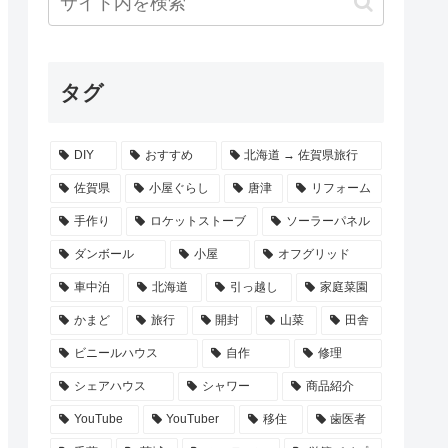
タグ
DIY
おすすめ
北海道 → 佐賀県旅行
佐賀県
小屋ぐらし
唐津
リフォーム
手作り
ロケットストーブ
ソーラーパネル
ダンボール
小屋
オフグリッド
車中泊
北海道
引っ越し
家庭菜園
かまど
旅行
開封
山菜
田舎
ビニールハウス
自作
修理
シェアハウス
シャワー
商品紹介
YouTube
YouTuber
移住
歯医者