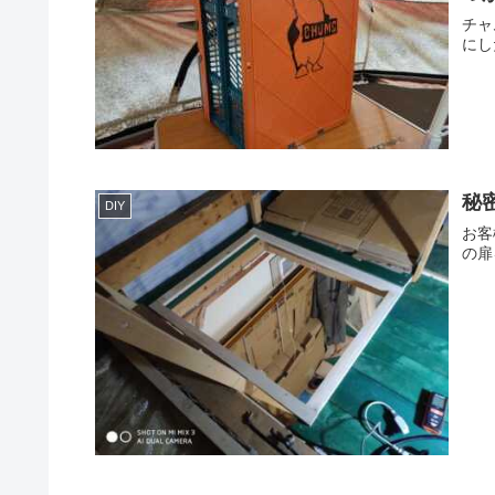
チャ
にし
秘
DIY
お客
の扉