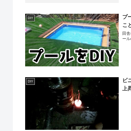
プ
DIY
こ
田舎
ール
ビ
DIY
上