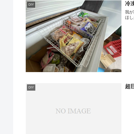
冷
DIY
我が
ほし
超
DIY