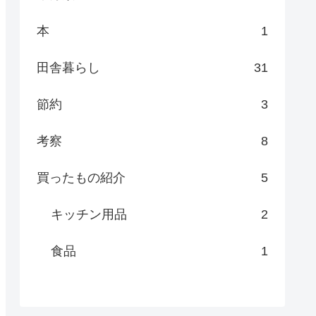
本
1
田舎暮らし
31
節約
3
考察
8
買ったもの紹介
5
キッチン用品
2
食品
1