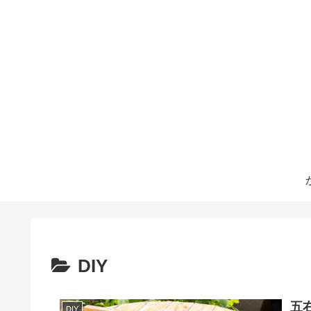
DIY
五
DIY