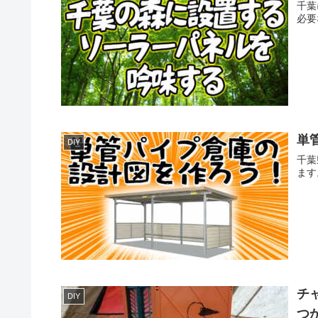
千葉
必要
単
DIY
千葉
ます
チ
DIY
つ