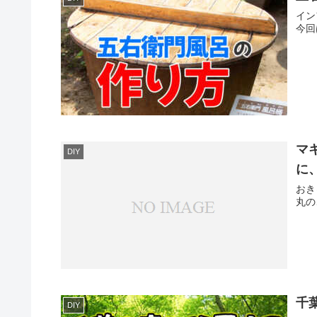
イン
今回
マ
DIY
に
おき
丸の
千
DIY