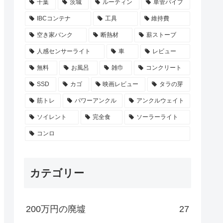
千葉
茨城
ルーティン
単管パイプ
IBCコンテナ
工具
維持費
空き家バンク
断熱材
薪ストーブ
人感センサーライト
車
レビュー
無料
お風呂
雑巾
コンクリート
SSD
カゴ
映画レビュー
タラの芽
筋トレ
パワーアンクル
アンクルウェイト
ソイレント
完全食
ソーラーライト
コンロ
カテゴリー
200万円の廃墟
27