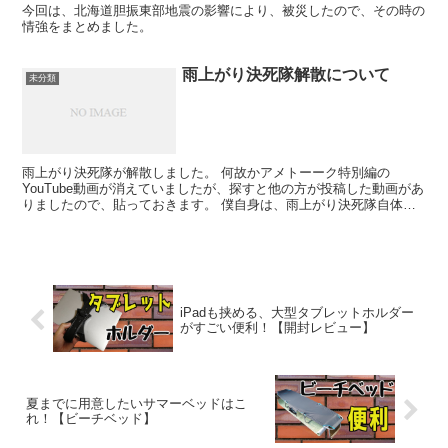
今回は、北海道胆振東部地震の影響により、被災したので、その時の
情強をまとめました。
雨上がり決死隊解散について
未分類
雨上がり決死隊が解散しました。 何故かアメトーーク特別編の
YouTube動画が消えていましたが、探すと他の方が投稿した動画があ
りましたので、貼っておきます。 僕自身は、雨上がり決死隊自体、
そして宮迫もホトちゃんも特別好きなわけでも嫌いなわけ...
iPadも挟める、大型タブレットホルダー
がすごい便利！【開封レビュー】
夏までに用意したいサマーベッドはこ
れ！【ビーチベッド】