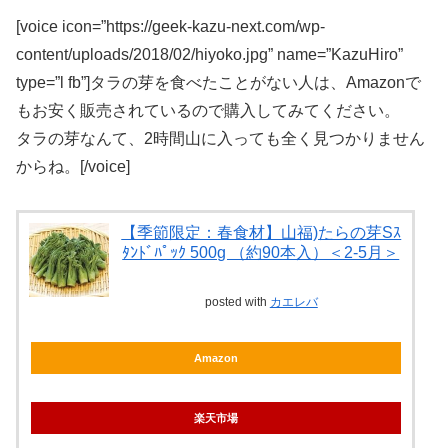
[voice icon=”https://geek-kazu-next.com/wp-
content/uploads/2018/02/hiyoko.jpg” name=”KazuHiro”
type=”l fb”]タラの芽を食べたことがない人は、Amazonで
もお安く販売されているので購入してみてください。
タラの芽なんて、2時間山に入っても全く見つかりません
からね。[/voice]
【季節限定：春食材】山福)たらの芽Sｽ
ﾀﾝﾄﾞﾊﾟｯｸ 500g （約90本入）＜2-5月＞
posted with
カエレバ
Amazon
楽天市場