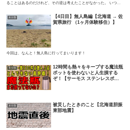
ることはあるのだけれど、その逆は考えたことがなかった。 いつも
節約することばかり考えていて、贅沢することはあまり考え...
【4日目】無人島編【北海道 → 佐
未分類
賀県旅行 （1ヶ月体験移住）】
今回は、なんと！無人島に行ってまいります！
12時間も熱々をキープする魔法瓶
未分類
ポットを使わないと人生損する
ぞ！【サーモス ステンレスポッ
ト】
被災したときのこと【北海道胆振
未分類
東部地震】