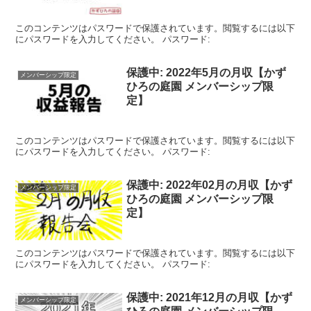
このコンテンツはパスワードで保護されています。閲覧するには以下
にパスワードを入力してください。 パスワード:
保護中: 2022年5月の月収【かず
メンバーシップ限定
ひろの庭園 メンバーシップ限
定】
このコンテンツはパスワードで保護されています。閲覧するには以下
にパスワードを入力してください。 パスワード:
保護中: 2022年02月の月収【かず
メンバーシップ限定
ひろの庭園 メンバーシップ限
定】
このコンテンツはパスワードで保護されています。閲覧するには以下
にパスワードを入力してください。 パスワード:
保護中: 2021年12月の月収【かず
メンバーシップ限定