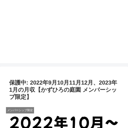
保護中: 2022年9月10月11月12月、2023年
1月の月収【かずひろの庭園 メンバーシッ
プ限定】
メンバーシップ限定