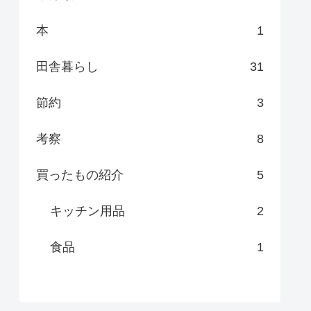
本
1
田舎暮らし
31
節約
3
考察
8
買ったもの紹介
5
キッチン用品
2
食品
1