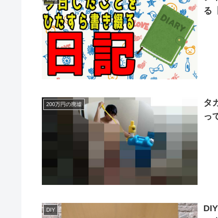
る
タ
200万円の廃墟
っ
D
DIY