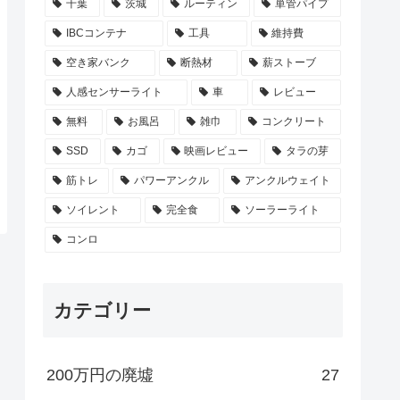
千葉
茨城
ルーティン
単管パイプ
IBCコンテナ
工具
維持費
空き家バンク
断熱材
薪ストーブ
人感センサーライト
車
レビュー
無料
お風呂
雑巾
コンクリート
SSD
カゴ
映画レビュー
タラの芽
筋トレ
パワーアンクル
アンクルウェイト
ソイレント
完全食
ソーラーライト
コンロ
カテゴリー
200万円の廃墟
27