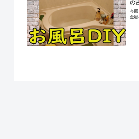
の古
今回
金額