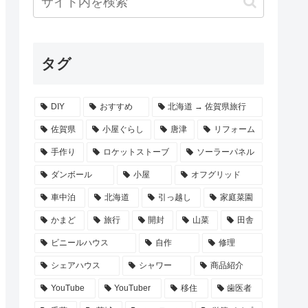
タグ
DIY
おすすめ
北海道 → 佐賀県旅行
佐賀県
小屋ぐらし
唐津
リフォーム
手作り
ロケットストーブ
ソーラーパネル
ダンボール
小屋
オフグリッド
車中泊
北海道
引っ越し
家庭菜園
かまど
旅行
開封
山菜
田舎
ビニールハウス
自作
修理
シェアハウス
シャワー
商品紹介
YouTube
YouTuber
移住
歯医者